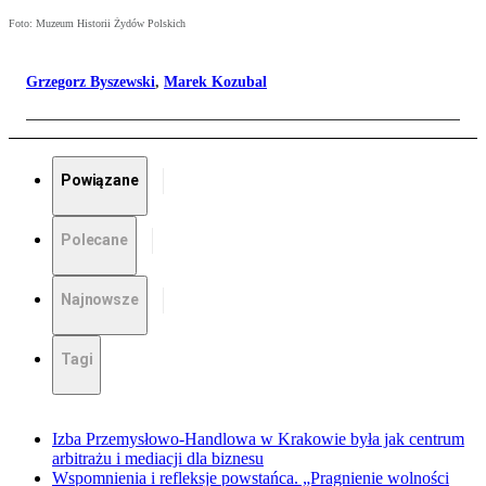
Foto: Muzeum Historii Żydów Polskich
Grzegorz Byszewski
,
Marek Kozubal
Powiązane
Polecane
Najnowsze
Tagi
Izba Przemysłowo-Handlowa w Krakowie była jak centrum
arbitrażu i mediacji dla biznesu
Wspomnienia i refleksje powstańca. „Pragnienie wolności