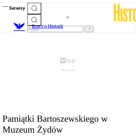
Serwisy
R
zecz o Historii
Pamiątki Bartoszewskiego w
Muzeum Żydów