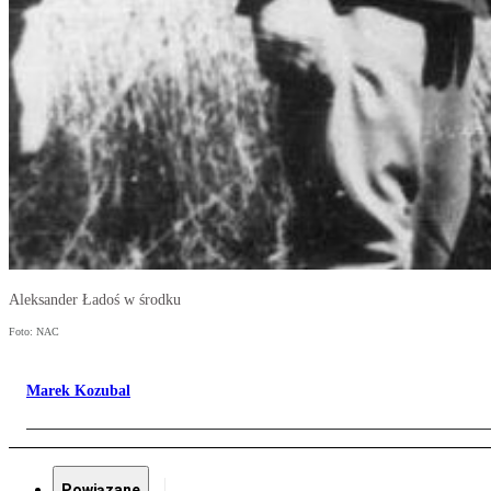
Aleksander Ładoś w środku
Foto: NAC
Marek Kozubal
Powiązane