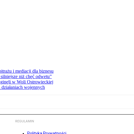
rażu i mediacji dla biznesu
silniejsze niż chęć odwetu”
ginęli w Woli Ostrowieckiej
 działaniach wojennych
REGULAMIN
Polityka Prywatności