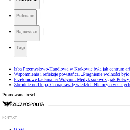
Polecane
Najnowsze
Tagi
Izba Przemysłowo-Handlowa w Krakowie była jak centrum arbit
Wspomnienia i refleksje powstańca. „Pragnienie wolności było 
Przełomowe badania na Wołyniu. Medyk sprawdzi, jak Polacy 
Zbrodnie pod lupą. Co naprawdę wiedzieli Niemcy o własnych
Promowane treści
KONTAKT
O nas