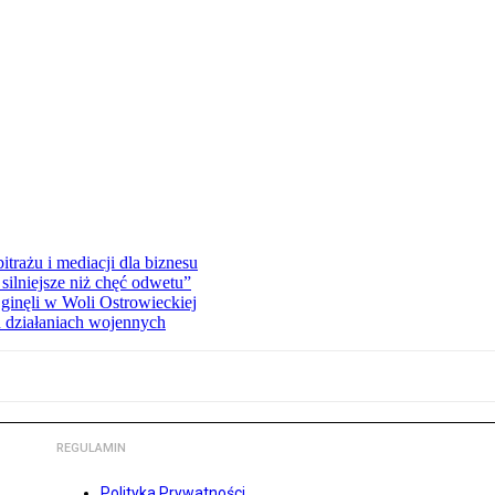
rażu i mediacji dla biznesu
silniejsze niż chęć odwetu”
ginęli w Woli Ostrowieckiej
 działaniach wojennych
REGULAMIN
Polityka Prywatności