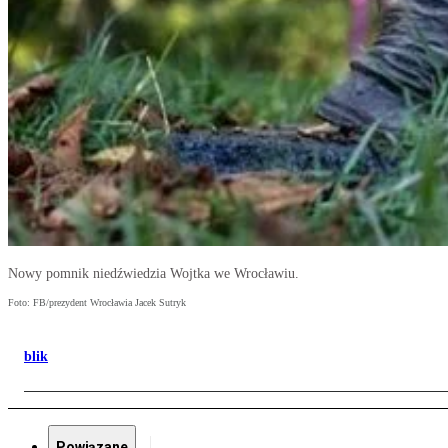
Nowy pomnik niedźwiedzia Wojtka we Wrocławiu.
Foto: FB/prezydent Wrocławia Jacek Sutryk
blik
Powiązane