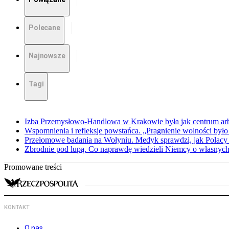
Polecane
Najnowsze
Tagi
Izba Przemysłowo-Handlowa w Krakowie była jak centrum arbit
Wspomnienia i refleksje powstańca. „Pragnienie wolności było 
Przełomowe badania na Wołyniu. Medyk sprawdzi, jak Polacy 
Zbrodnie pod lupą. Co naprawdę wiedzieli Niemcy o własnych
Promowane treści
KONTAKT
O nas