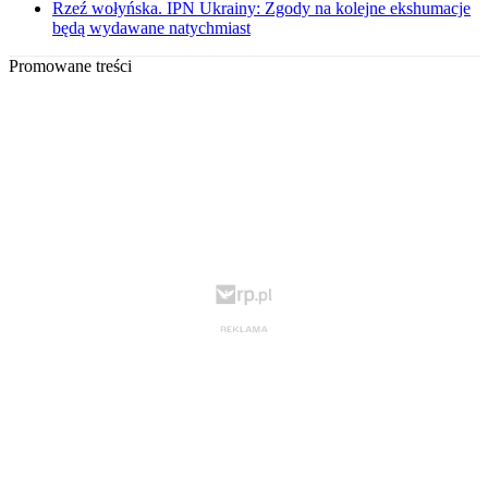
Rzeź wołyńska. IPN Ukrainy: Zgody na kolejne ekshumacje
będą wydawane natychmiast
Promowane treści