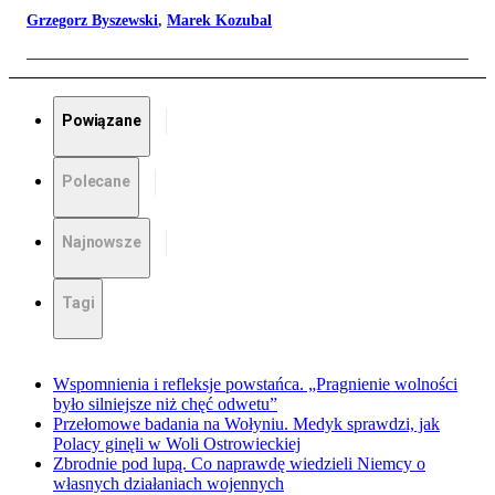
Grzegorz Byszewski
,
Marek Kozubal
Powiązane
Polecane
Najnowsze
Tagi
Wspomnienia i refleksje powstańca. „Pragnienie wolności
było silniejsze niż chęć odwetu”
Przełomowe badania na Wołyniu. Medyk sprawdzi, jak
Polacy ginęli w Woli Ostrowieckiej
Zbrodnie pod lupą. Co naprawdę wiedzieli Niemcy o
własnych działaniach wojennych