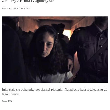
żołnierzy AK Inki i Zagończyka?
Publikacja:
19.11.2013 01:21
Inka stała się bohaterką popularnej piosenki. Na zdjęciu kadr z teledysku do
tego utworu
Foto: IPN