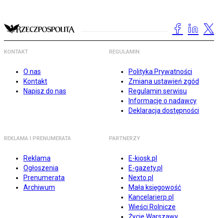
KONTAKT
REGULAMIN
O nas
Polityka Prywatności
Kontakt
Zmiana ustawień zgód
Napisz do nas
Regulamin serwisu
Informacje o nadawcy
Deklaracja dostępności
REKLAMA I PRENUMERATA
PARTNERZY
Reklama
E-kiosk.pl
Ogłoszenia
E-gazety.pl
Prenumerata
Nexto.pl
Archiwum
Mała księgowość
Kancelarierp.pl
Wieści Rolnicze
Życie Warszawy