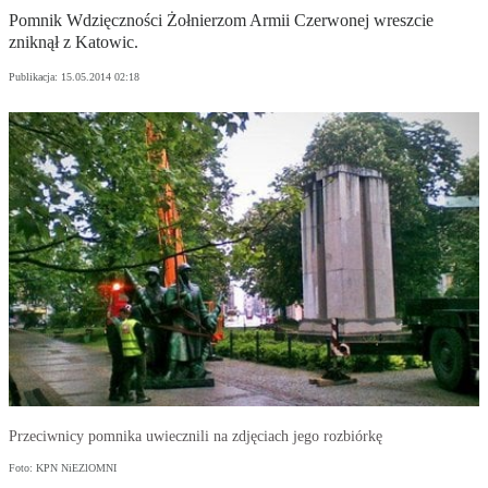
Pomnik Wdzięczności Żołnierzom Armii Czerwonej wreszcie
zniknął z Katowic.
Publikacja:
15.05.2014 02:18
Przeciwnicy pomnika uwiecznili na zdjęciach jego rozbiórkę
Foto: KPN NiEZlOMNI