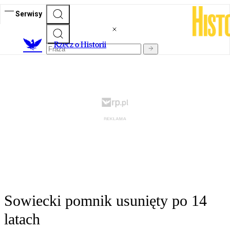
Serwisy
R
zecz o Historii
Sowiecki pomnik usunięty po 14
latach