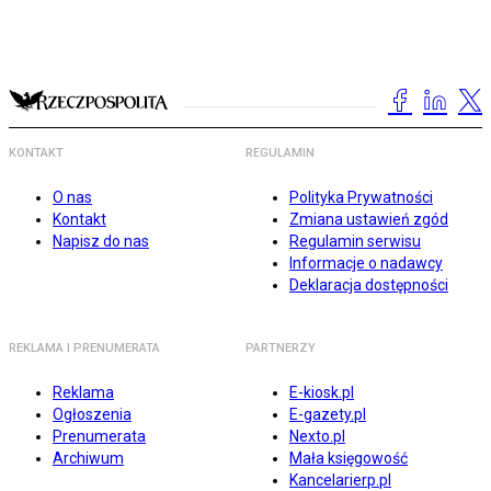
KONTAKT
REGULAMIN
O nas
Polityka Prywatności
Kontakt
Zmiana ustawień zgód
Napisz do nas
Regulamin serwisu
Informacje o nadawcy
Deklaracja dostępności
REKLAMA I PRENUMERATA
PARTNERZY
Reklama
E-kiosk.pl
Ogłoszenia
E-gazety.pl
Prenumerata
Nexto.pl
Archiwum
Mała księgowość
Kancelarierp.pl