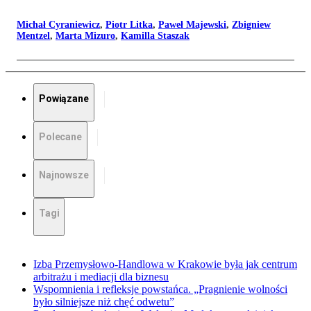
Michał Cyraniewicz
,
Piotr Litka
,
Paweł Majewski
,
Zbigniew
Mentzel
,
Marta Mizuro
,
Kamilla Staszak
Powiązane
Polecane
Najnowsze
Tagi
Izba Przemysłowo-Handlowa w Krakowie była jak centrum
arbitrażu i mediacji dla biznesu
Wspomnienia i refleksje powstańca. „Pragnienie wolności
było silniejsze niż chęć odwetu”