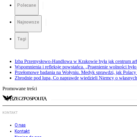
Polecane
Najnowsze
Tagi
Izba Przemysłowo-Handlowa w Krakowie była jak centrum arbit
Wspomnienia i refleksje powstańca. „Pragnienie wolności było 
Przełomowe badania na Wołyniu. Medyk sprawdzi, jak Polacy 
Zbrodnie pod lupą. Co naprawdę wiedzieli Niemcy o własnych
Promowane treści
KONTAKT
O nas
Kontakt