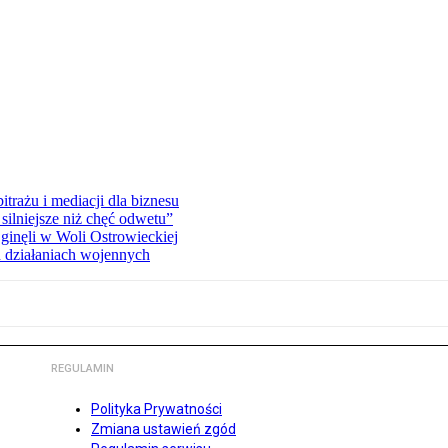
rażu i mediacji dla biznesu
silniejsze niż chęć odwetu”
ginęli w Woli Ostrowieckiej
 działaniach wojennych
REGULAMIN
Polityka Prywatności
Zmiana ustawień zgód