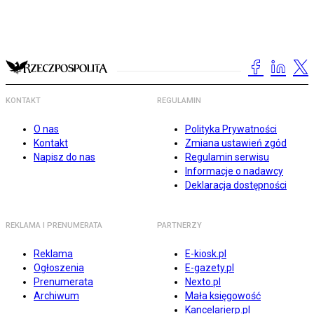
KONTAKT
REGULAMIN
O nas
Polityka Prywatności
Kontakt
Zmiana ustawień zgód
Napisz do nas
Regulamin serwisu
Informacje o nadawcy
Deklaracja dostępności
REKLAMA I PRENUMERATA
PARTNERZY
Reklama
E-kiosk.pl
Ogłoszenia
E-gazety.pl
Prenumerata
Nexto.pl
Archiwum
Mała księgowość
Kancelarierp.pl