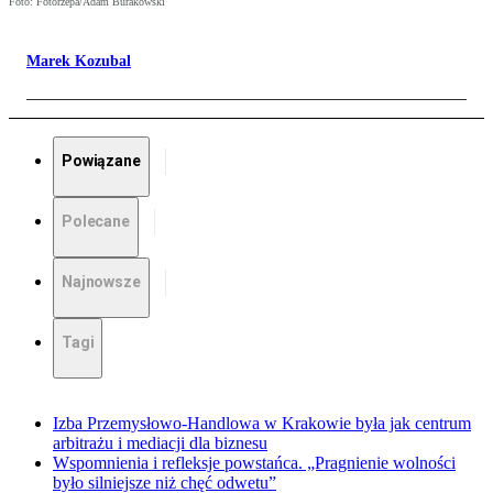
Foto: Fotorzepa/Adam Burakowski
Marek Kozubal
Powiązane
Polecane
Najnowsze
Tagi
Izba Przemysłowo-Handlowa w Krakowie była jak centrum
arbitrażu i mediacji dla biznesu
Wspomnienia i refleksje powstańca. „Pragnienie wolności
było silniejsze niż chęć odwetu”