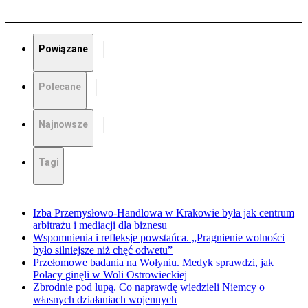
Powiązane
Polecane
Najnowsze
Tagi
Izba Przemysłowo-Handlowa w Krakowie była jak centrum
arbitrażu i mediacji dla biznesu
Wspomnienia i refleksje powstańca. „Pragnienie wolności
było silniejsze niż chęć odwetu”
Przełomowe badania na Wołyniu. Medyk sprawdzi, jak
Polacy ginęli w Woli Ostrowieckiej
Zbrodnie pod lupą. Co naprawdę wiedzieli Niemcy o
własnych działaniach wojennych