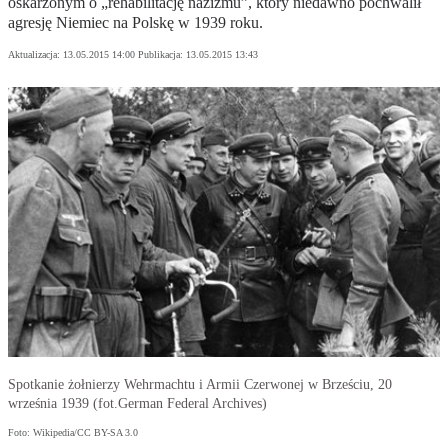
oskarżonym o „rehabilitację nazizmu”, który niedawno pochwalił
agresję Niemiec na Polskę w 1939 roku.
Aktualizacja:
13.05.2015 14:00
Publikacja:
13.05.2015 13:43
Spotkanie żołnierzy Wehrmachtu i Armii Czerwonej w Brześciu, 20
września 1939 (fot.German Federal Archives)
Foto: Wikipedia/CC BY-SA 3.0