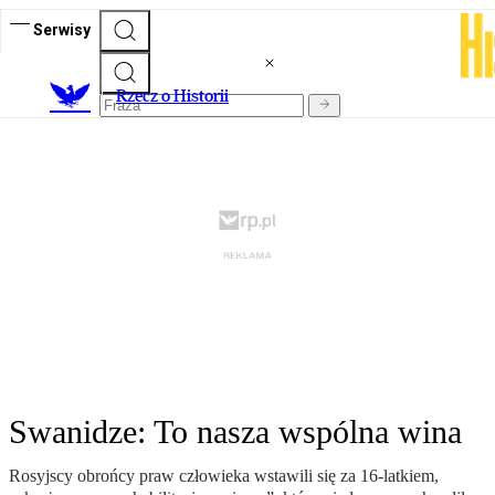
Serwisy
R
zecz o Historii
Swanidze: To nasza wspólna wina
Rosyjscy obrońcy praw człowieka wstawili się za 16-latkiem,