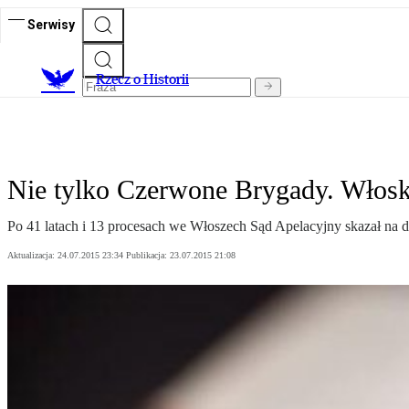
Serwisy
R
zecz o Historii
Nie tylko Czerwone Brygady. Włoski
Po 41 latach i 13 procesach we Włoszech Sąd Apelacyjny skazał n
Aktualizacja:
24.07.2015 23:34
Publikacja:
23.07.2015 21:08