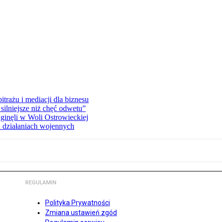
rażu i mediacji dla biznesu
silniejsze niż chęć odwetu”
ginęli w Woli Ostrowieckiej
 działaniach wojennych
REGULAMIN
Polityka Prywatności
Zmiana ustawień zgód