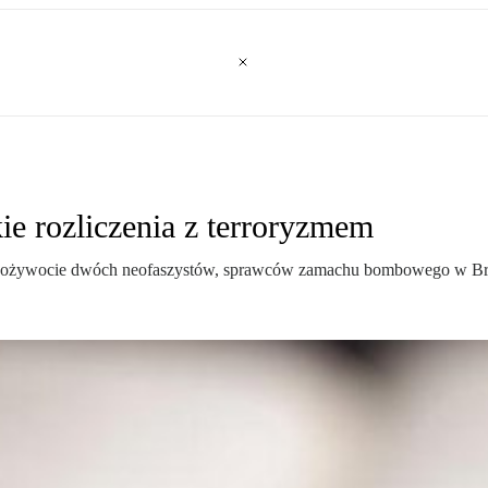
e rozliczenia z terroryzmem
a dożywocie dwóch neofaszystów, sprawców zamachu bombowego w Bre