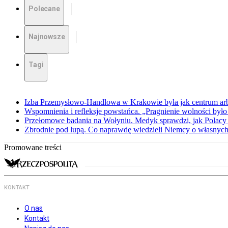
Polecane
Najnowsze
Tagi
Izba Przemysłowo-Handlowa w Krakowie była jak centrum arbit
Wspomnienia i refleksje powstańca. „Pragnienie wolności było 
Przełomowe badania na Wołyniu. Medyk sprawdzi, jak Polacy 
Zbrodnie pod lupą. Co naprawdę wiedzieli Niemcy o własnych
Promowane treści
KONTAKT
O nas
Kontakt