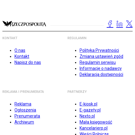
KONTAKT
REGULAMIN
O nas
Polityka Prywatności
Kontakt
Zmiana ustawień zgód
Napisz do nas
Regulamin serwisu
Informacje o nadawcy
Deklaracja dostępności
REKLAMA I PRENUMERATA
PARTNERZY
Reklama
E-kiosk.pl
Ogłoszenia
E-gazety.pl
Prenumerata
Nexto.pl
Archiwum
Mała księgowość
Kancelarierp.pl
Wieści Rolnicze