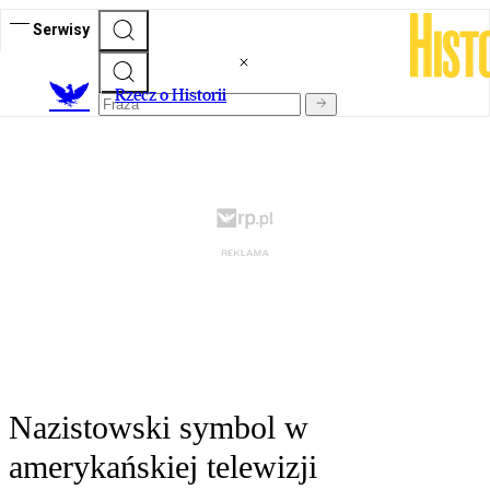
Serwisy
R
zecz o Historii
Nazistowski symbol w
amerykańskiej telewizji