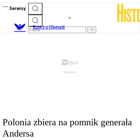
Serwisy
R
zecz o Historii
Polonia zbiera na pomnik generała
Andersa