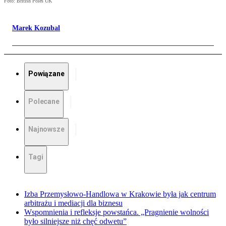
Foto: British Poles UK
Marek Kozubal
Powiązane
Polecane
Najnowsze
Tagi
Izba Przemysłowo-Handlowa w Krakowie była jak centrum
arbitrażu i mediacji dla biznesu
Wspomnienia i refleksje powstańca. „Pragnienie wolności
było silniejsze niż chęć odwetu”