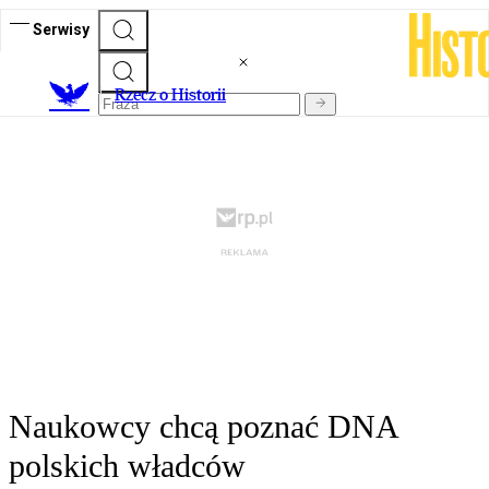
Serwisy
R
zecz o Historii
Naukowcy chcą poznać DNA
polskich władców