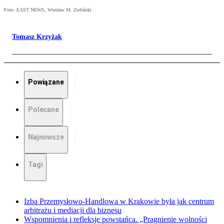
Foto: EAST NEWS, Wiesław M. Zieliński
Tomasz Krzyżak
Powiązane
Polecane
Najnowsze
Tagi
Izba Przemysłowo-Handlowa w Krakowie była jak centrum
arbitrażu i mediacji dla biznesu
Wspomnienia i refleksje powstańca. „Pragnienie wolności