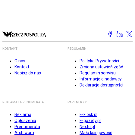
KONTAKT
REGULAMIN
O nas
Polityka Prywatności
Kontakt
Zmiana ustawień zgód
Napisz do nas
Regulamin serwisu
Informacje o nadawcy
Deklaracja dostępności
REKLAMA I PRENUMERATA
PARTNERZY
Reklama
E-kiosk.pl
Ogłoszenia
E-gazety.pl
Prenumerata
Nexto.pl
Archiwum
Mała księgowość