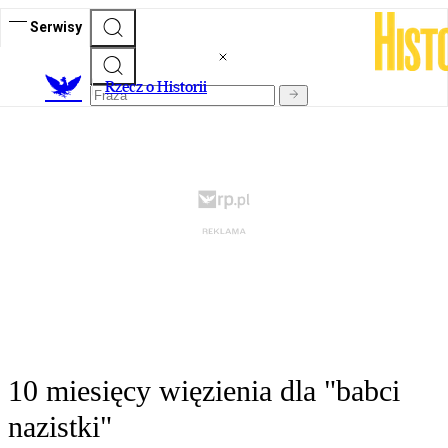
Serwisy
R
zecz o Historii
10 miesięcy więzienia dla "babci
nazistki"