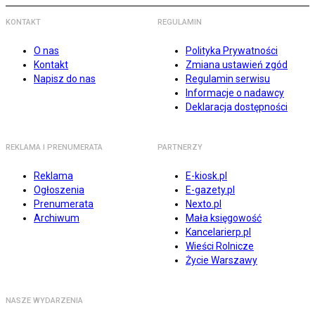
KONTAKT
REGULAMIN
O nas
Polityka Prywatności
Kontakt
Zmiana ustawień zgód
Napisz do nas
Regulamin serwisu
Informacje o nadawcy
Deklaracja dostępności
REKLAMA I PRENUMERATA
PARTNERZY
Reklama
E-kiosk.pl
Ogłoszenia
E-gazety.pl
Prenumerata
Nexto.pl
Archiwum
Mała księgowość
Kancelarierp.pl
Wieści Rolnicze
Życie Warszawy
NASZE WYDARZENIA