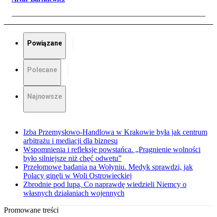
Powiązane
Polecane
Najnowsze
Izba Przemysłowo-Handlowa w Krakowie była jak centrum
arbitrażu i mediacji dla biznesu
Wspomnienia i refleksje powstańca. „Pragnienie wolności
było silniejsze niż chęć odwetu”
Przełomowe badania na Wołyniu. Medyk sprawdzi, jak
Polacy ginęli w Woli Ostrowieckiej
Zbrodnie pod lupą. Co naprawdę wiedzieli Niemcy o
własnych działaniach wojennych
Promowane treści