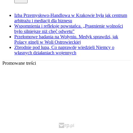
Izba Przemysłowo-Handlowa w Krakowie była jak centrum
arbitrażu i mediacji dla biznesu
Wspomnienia i refleksje powstańca. „Pragnienie wolności
było silniejsze niż chęć odwetu”
Przełomowe badania na Wołyniu. Medyk sprawdzi, jak
Polacy ginęli w Woli Ostrowieckiej
Zbrodnie pod lupą. Co naprawdę wiedzieli Niemcy o
własnych działaniach wojennych
Promowane treści