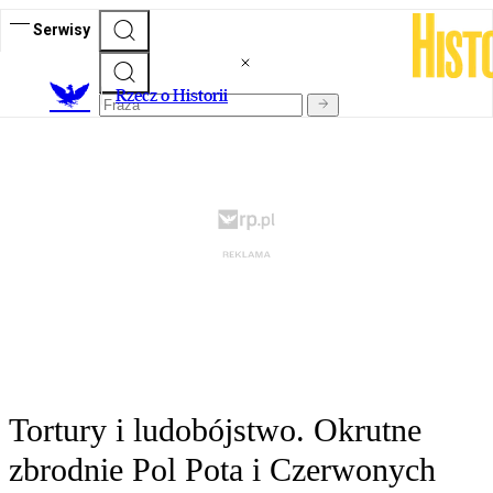
Serwisy
R
zecz o Historii
Tortury i ludobójstwo. Okrutne
zbrodnie Pol Pota i Czerwonych