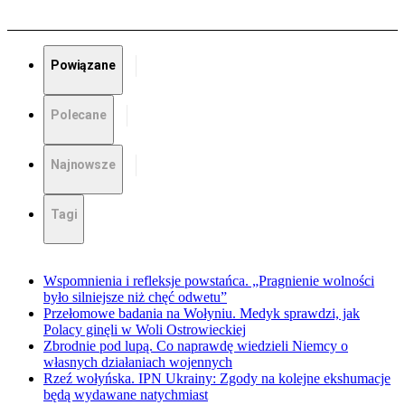
Powiązane
Polecane
Najnowsze
Tagi
Wspomnienia i refleksje powstańca. „Pragnienie wolności
było silniejsze niż chęć odwetu”
Przełomowe badania na Wołyniu. Medyk sprawdzi, jak
Polacy ginęli w Woli Ostrowieckiej
Zbrodnie pod lupą. Co naprawdę wiedzieli Niemcy o
własnych działaniach wojennych
Rzeź wołyńska. IPN Ukrainy: Zgody na kolejne ekshumacje
będą wydawane natychmiast