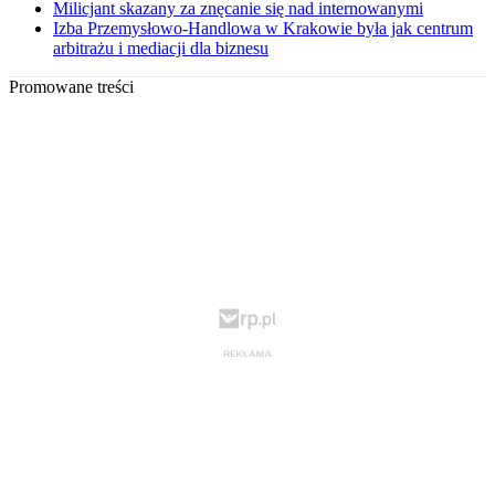
Milicjant skazany za znęcanie się nad internowanymi
Izba Przemysłowo-Handlowa w Krakowie była jak centrum
arbitrażu i mediacji dla biznesu
Promowane treści