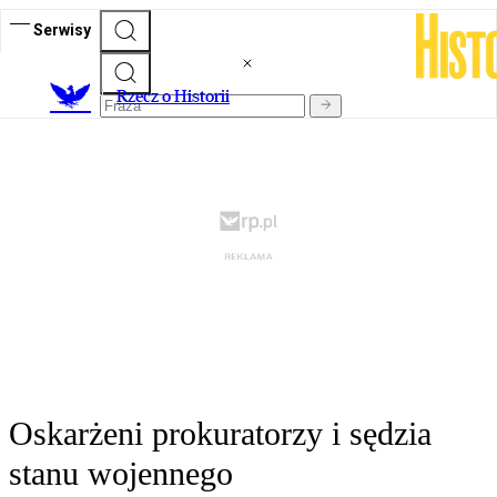
Serwisy
R
zecz o Historii
Oskarżeni prokuratorzy i sędzia
stanu wojennego