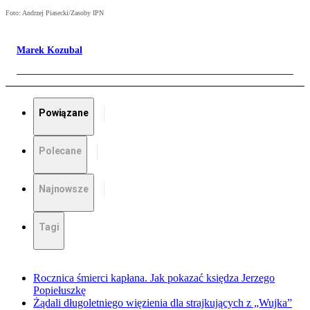
Foto: Andrzej Piasecki/Zasoby IPN
Marek Kozubal
Powiązane
Polecane
Najnowsze
Tagi
Rocznica śmierci kapłana. Jak pokazać księdza Jerzego
Popiełuszkę
Żądali długoletniego więzienia dla strajkujących z „Wujka”