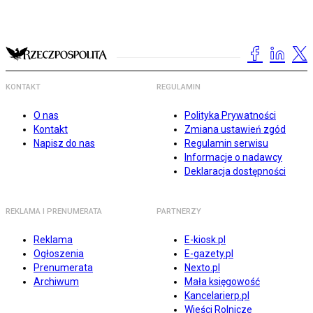
KONTAKT
REGULAMIN
O nas
Polityka Prywatności
Kontakt
Zmiana ustawień zgód
Napisz do nas
Regulamin serwisu
Informacje o nadawcy
Deklaracja dostępności
REKLAMA I PRENUMERATA
PARTNERZY
Reklama
E-kiosk.pl
Ogłoszenia
E-gazety.pl
Prenumerata
Nexto.pl
Archiwum
Mała księgowość
Kancelarierp.pl
Wieści Rolnicze