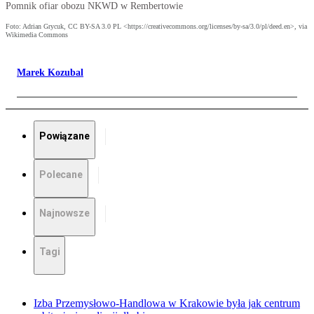
Pomnik ofiar obozu NKWD w Rembertowie
Foto: Adrian Grycuk, CC BY-SA 3.0 PL <https://creativecommons.org/licenses/by-sa/3.0/pl/deed.en>, via
Wikimedia Commons
Marek Kozubal
Powiązane
Polecane
Najnowsze
Tagi
Izba Przemysłowo-Handlowa w Krakowie była jak centrum