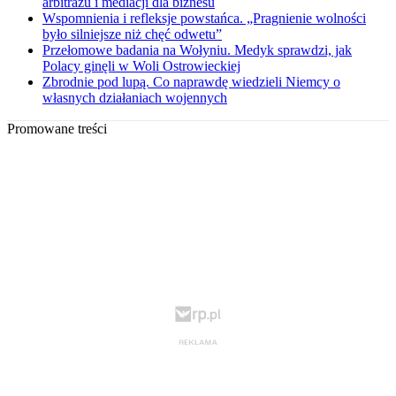
arbitrażu i mediacji dla biznesu
Wspomnienia i refleksje powstańca. „Pragnienie wolności
było silniejsze niż chęć odwetu”
Przełomowe badania na Wołyniu. Medyk sprawdzi, jak
Polacy ginęli w Woli Ostrowieckiej
Zbrodnie pod lupą. Co naprawdę wiedzieli Niemcy o
własnych działaniach wojennych
Promowane treści