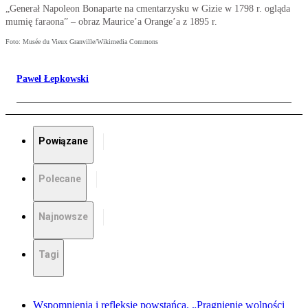
„Generał Napoleon Bonaparte na cmentarzysku w Gizie w 1798 r. ogląda
mumię faraona” – obraz Maurice’a Orange’a z 1895 r.
Foto: Musée du Vieux Granville/Wikimedia Commons
Paweł Łepkowski
Powiązane
Polecane
Najnowsze
Tagi
Wspomnienia i refleksje powstańca. „Pragnienie wolności