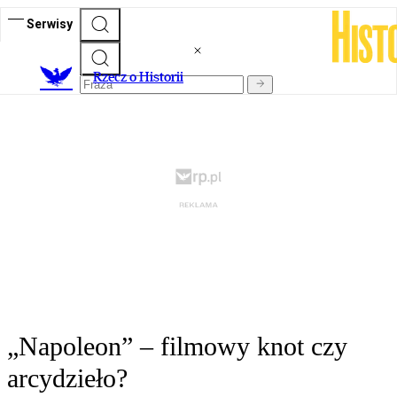
Serwisy
R
zecz o Historii
„Napoleon” – filmowy knot czy
arcydzieło?