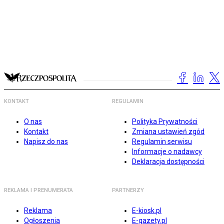
KONTAKT
REGULAMIN
O nas
Polityka Prywatności
Kontakt
Zmiana ustawień zgód
Napisz do nas
Regulamin serwisu
Informacje o nadawcy
Deklaracja dostępności
REKLAMA I PRENUMERATA
PARTNERZY
Reklama
E-kiosk.pl
Ogłoszenia
E-gazety.pl