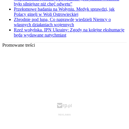
było silniejsze niż chęć odwetu”
Przełomowe badania na Wołyniu. Medyk sprawdzi, jak
Polacy ginęli w Woli Ostrowieckiej
Zbrodnie pod lupą. Co naprawdę wiedzieli Niemcy o
własnych działaniach wojennych
Rzeź wołyńska. IPN Ukrainy: Zgody na kolejne ekshumacje
będą wydawane natychmiast
Promowane treści