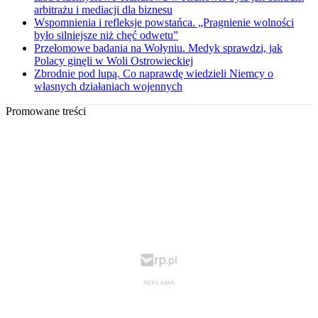
arbitrażu i mediacji dla biznesu
Wspomnienia i refleksje powstańca. „Pragnienie wolności
było silniejsze niż chęć odwetu”
Przełomowe badania na Wołyniu. Medyk sprawdzi, jak
Polacy ginęli w Woli Ostrowieckiej
Zbrodnie pod lupą. Co naprawdę wiedzieli Niemcy o
własnych działaniach wojennych
Promowane treści