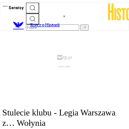
Serwisy
R
zecz o Historii
Stulecie klubu - Legia Warszawa
z… Wołynia