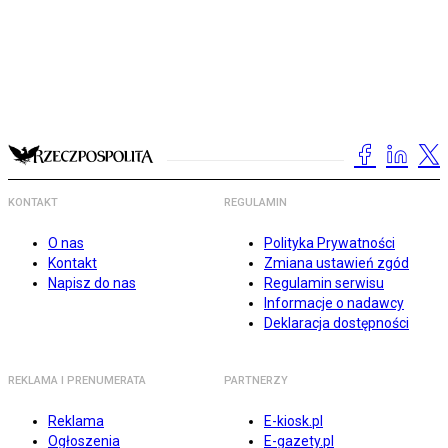
KONTAKT
REGULAMIN
O nas
Polityka Prywatności
Kontakt
Zmiana ustawień zgód
Napisz do nas
Regulamin serwisu
Informacje o nadawcy
Deklaracja dostępności
REKLAMA I PRENUMERATA
PARTNERZY
Reklama
E-kiosk.pl
Ogłoszenia
E-gazety.pl