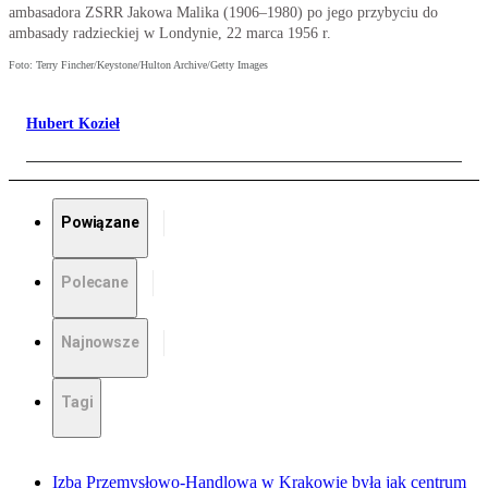
ambasadora ZSRR Jakowa Malika (1906–1980) po jego przybyciu do
ambasady radzieckiej w Londynie, 22 marca 1956 r.
Foto: Terry Fincher/Keystone/Hulton Archive/Getty Images
Hubert Kozieł
Powiązane
Polecane
Najnowsze
Tagi
Izba Przemysłowo-Handlowa w Krakowie była jak centrum