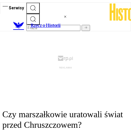
Serwisy
R
zecz o Historii
Czy marszałkowie uratowali świat
przed Chruszczowem?