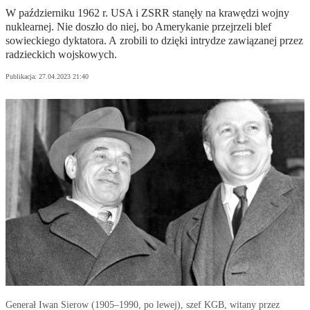
W październiku 1962 r. USA i ZSRR stanęły na krawędzi wojny
nuklearnej. Nie doszło do niej, bo Amerykanie przejrzeli blef
sowieckiego dyktatora. A zrobili to dzięki intrydze zawiązanej przez
radzieckich wojskowych.
Publikacja:
27.04.2023 21:40
Generał Iwan Sierow (1905–1990, po lewej), szef KGB, witany przez