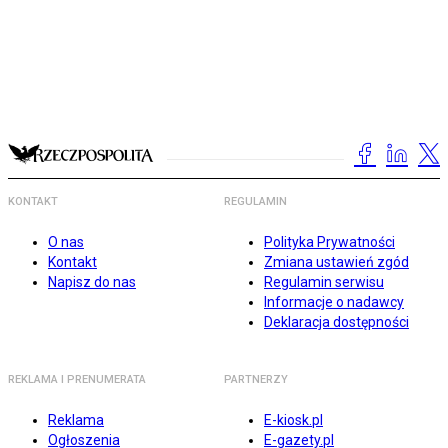
KONTAKT
REGULAMIN
O nas
Polityka Prywatności
Kontakt
Zmiana ustawień zgód
Napisz do nas
Regulamin serwisu
Informacje o nadawcy
Deklaracja dostępności
REKLAMA I PRENUMERATA
PARTNERZY
Reklama
E-kiosk.pl
Ogłoszenia
E-gazety.pl