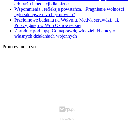
arbitrażu i mediacji dla biznesu
Wspomnienia i refleksje powstańca. „Pragnienie wolności
było silniejsze niż chęć odwetu”
Przełomowe badania na Wołyniu. Medyk sprawdzi, jak
Polacy ginęli w Woli Ostrowieckiej
Zbrodnie pod lupą. Co naprawdę wiedzieli Niemcy o
własnych działaniach wojennych
Promowane treści