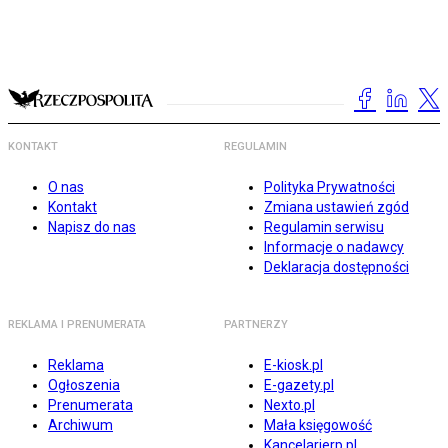
KONTAKT
REGULAMIN
O nas
Polityka Prywatności
Kontakt
Zmiana ustawień zgód
Napisz do nas
Regulamin serwisu
Informacje o nadawcy
Deklaracja dostępności
REKLAMA I PRENUMERATA
PARTNERZY
Reklama
E-kiosk.pl
Ogłoszenia
E-gazety.pl
Prenumerata
Nexto.pl
Archiwum
Mała księgowość
Kancelarierp.pl