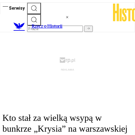
Serwisy
R
zecz o Historii
Kto stał za wielką wsypą w
bunkrze „Krysia” na warszawskiej