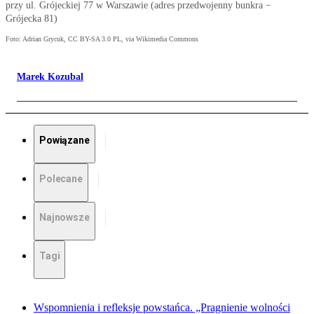
przy ul. Grójeckiej 77 w Warszawie (adres przedwojenny bunkra −
Grójecka 81)
Foto: Adrian Grycuk, CC BY-SA 3.0 PL, via Wikimedia Commons
Marek Kozubal
Powiązane
Polecane
Najnowsze
Tagi
Wspomnienia i refleksje powstańca. „Pragnienie wolności