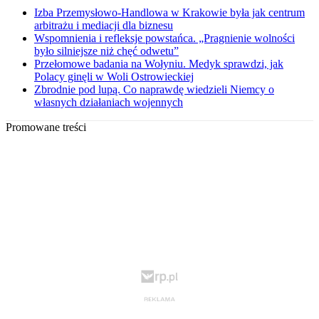
Izba Przemysłowo-Handlowa w Krakowie była jak centrum
arbitrażu i mediacji dla biznesu
Wspomnienia i refleksje powstańca. „Pragnienie wolności
było silniejsze niż chęć odwetu”
Przełomowe badania na Wołyniu. Medyk sprawdzi, jak
Polacy ginęli w Woli Ostrowieckiej
Zbrodnie pod lupą. Co naprawdę wiedzieli Niemcy o
własnych działaniach wojennych
Promowane treści