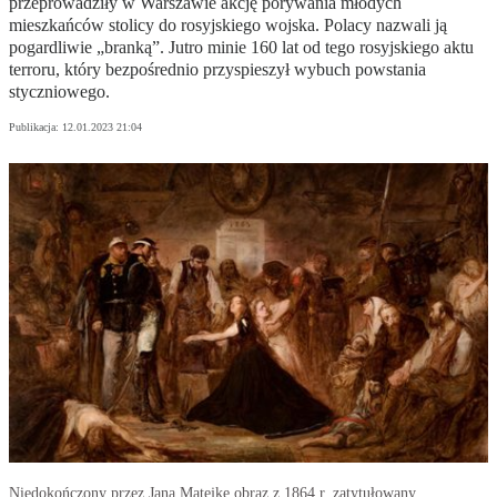
przeprowadziły w Warszawie akcję porywania młodych
mieszkańców stolicy do rosyjskiego wojska. Polacy nazwali ją
pogardliwie „branką”. Jutro minie 160 lat od tego rosyjskiego aktu
terroru, który bezpośrednio przyspieszył wybuch powstania
styczniowego.
Publikacja:
12.01.2023 21:04
Niedokończony przez Jana Matejkę obraz z 1864 r. zatytułowany