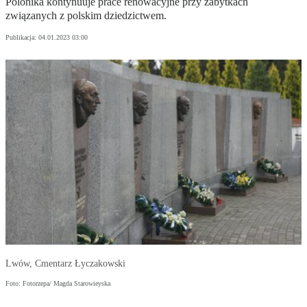
Polonika kontynuuje prace renowacyjne przy zabytkach
związanych z polskim dziedzictwem.
Publikacja:
04.01.2023 03:00
Lwów, Cmentarz Łyczakowski
Foto: Fotorzepa/ Magda Starowieyska