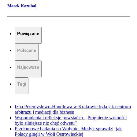
Marek Kozubal
Powiązane
Polecane
Najnowsze
Tagi
Izba Przemysłowo-Handlowa w Krakowie była jak centrum
arbitrażu i mediacji dla biznesu
Wspomnienia i refleksje powstańca. „Pragnienie wolności
było silniejsze niż chęć odwetu”
Przełomowe badania na Wołyniu. Medyk sprawdzi, jak
Polacy ginęli w Woli Ostrowieckiej