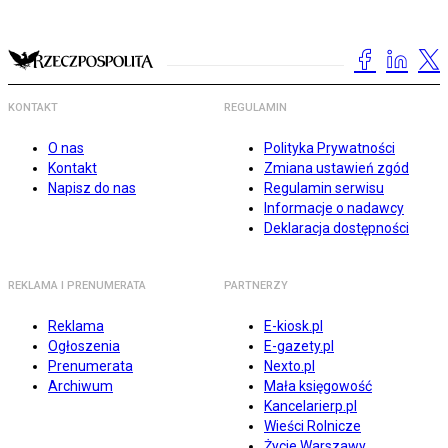
KONTAKT
REGULAMIN
O nas
Polityka Prywatności
Kontakt
Zmiana ustawień zgód
Napisz do nas
Regulamin serwisu
Informacje o nadawcy
Deklaracja dostępności
REKLAMA I PRENUMERATA
PARTNERZY
Reklama
E-kiosk.pl
Ogłoszenia
E-gazety.pl
Prenumerata
Nexto.pl
Archiwum
Mała księgowość
Kancelarierp.pl
Wieści Rolnicze
Życie Warszawy