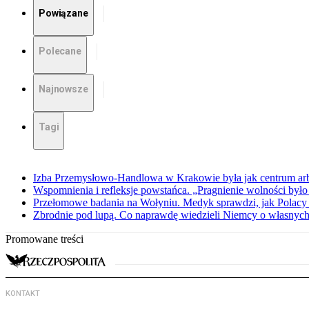
Powiązane
Polecane
Najnowsze
Tagi
Izba Przemysłowo-Handlowa w Krakowie była jak centrum arbit
Wspomnienia i refleksje powstańca. „Pragnienie wolności było 
Przełomowe badania na Wołyniu. Medyk sprawdzi, jak Polacy 
Zbrodnie pod lupą. Co naprawdę wiedzieli Niemcy o własnych
Promowane treści
KONTAKT