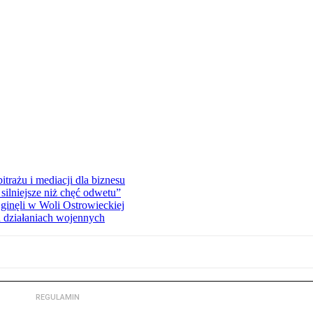
rażu i mediacji dla biznesu
silniejsze niż chęć odwetu”
ginęli w Woli Ostrowieckiej
 działaniach wojennych
REGULAMIN