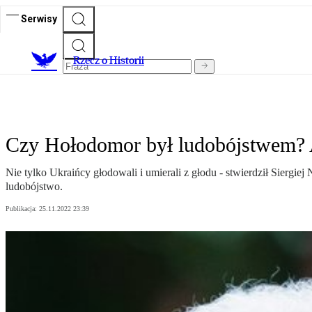
Serwisy
R
zecz o Historii
Czy Hołodomor był ludobójstwem? 
Nie tylko Ukraińcy głodowali i umierali z głodu - stwierdził Siergi
ludobójstwo.
Publikacja:
25.11.2022 23:39