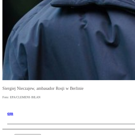
Siergiej Nieczajew, ambasador Rosji w Berlinie
Foto: EPA/CLEMENS BILAN
qm