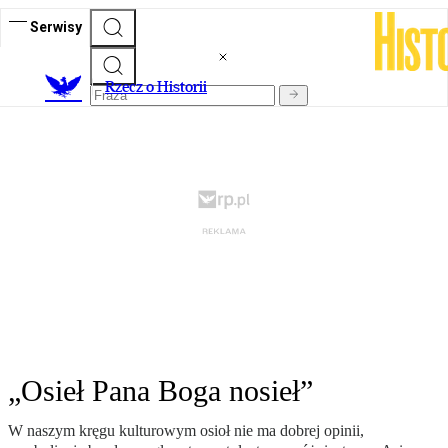
Serwisy
R
zecz o Historii
„Osieł Pana Boga nosieł”
W naszym kręgu kulturowym osioł nie ma dobrej opinii,