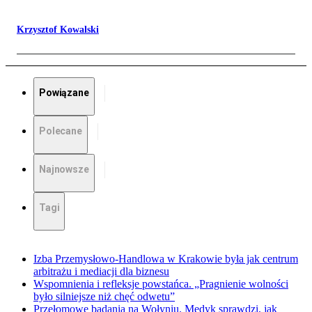
Krzysztof Kowalski
Powiązane
Polecane
Najnowsze
Tagi
Izba Przemysłowo-Handlowa w Krakowie była jak centrum
arbitrażu i mediacji dla biznesu
Wspomnienia i refleksje powstańca. „Pragnienie wolności
było silniejsze niż chęć odwetu”
Przełomowe badania na Wołyniu. Medyk sprawdzi, jak