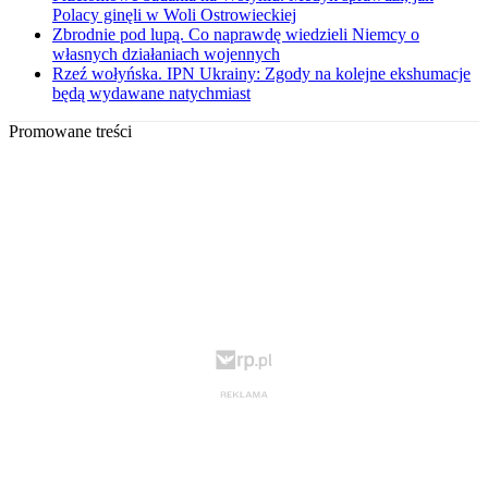
Polacy ginęli w Woli Ostrowieckiej
Zbrodnie pod lupą. Co naprawdę wiedzieli Niemcy o
własnych działaniach wojennych
Rzeź wołyńska. IPN Ukrainy: Zgody na kolejne ekshumacje
będą wydawane natychmiast
Promowane treści