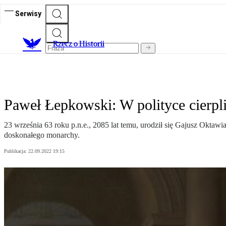
Serwisy
R
zecz o Historii
Paweł Łepkowski: W polityce cierpl
23 września 63 roku p.n.e., 2085 lat temu, urodził się Gajusz Oktaw
doskonałego monarchy.
Publikacja:
22.09.2022 19:15