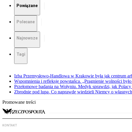
Powiązane
Polecane
Najnowsze
Tagi
Izba Przemysłowo-Handlowa w Krakowie była jak centrum arbit
Wspomnienia i refleksje powstańca. „Pragnienie wolności było 
Przełomowe badania na Wołyniu. Medyk sprawdzi, jak Polacy 
Zbrodnie pod lupą. Co naprawdę wiedzieli Niemcy o własnych
Promowane treści
KONTAKT