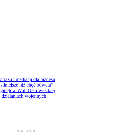
rażu i mediacji dla biznesu
silniejsze niż chęć odwetu”
ginęli w Woli Ostrowieckiej
 działaniach wojennych
REGULAMIN