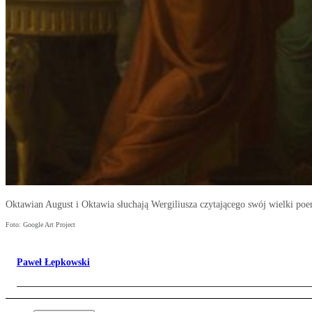
Oktawian August i Oktawia słuchają Wergiliusza czytającego swój wielki poe
Foto: Google Art Project
Paweł Łepkowski