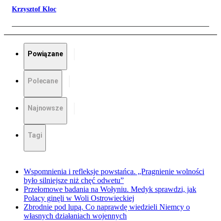
Krzysztof Kloc
Powiązane
Polecane
Najnowsze
Tagi
Wspomnienia i refleksje powstańca. „Pragnienie wolności
było silniejsze niż chęć odwetu”
Przełomowe badania na Wołyniu. Medyk sprawdzi, jak
Polacy ginęli w Woli Ostrowieckiej
Zbrodnie pod lupą. Co naprawdę wiedzieli Niemcy o
własnych działaniach wojennych