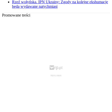
Rzeź wołyńska. IPN Ukrainy: Zgody na kolejne ekshumacje
będą wydawane natychmiast
Promowane treści