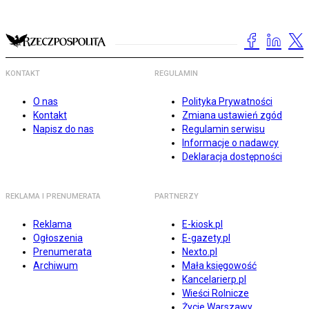
KONTAKT
REGULAMIN
O nas
Polityka Prywatności
Kontakt
Zmiana ustawień zgód
Napisz do nas
Regulamin serwisu
Informacje o nadawcy
Deklaracja dostępności
REKLAMA I PRENUMERATA
PARTNERZY
Reklama
E-kiosk.pl
Ogłoszenia
E-gazety.pl
Prenumerata
Nexto.pl
Archiwum
Mała księgowość
Kancelarierp.pl
Wieści Rolnicze
Życie Warszawy