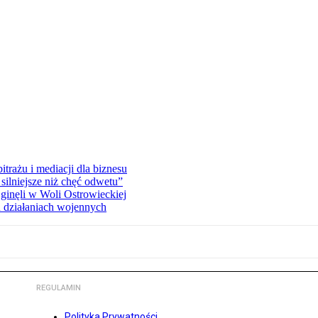
rażu i mediacji dla biznesu
silniejsze niż chęć odwetu”
ginęli w Woli Ostrowieckiej
 działaniach wojennych
REGULAMIN
Polityka Prywatności