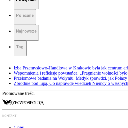
Polecane
Najnowsze
Tagi
Izba Przemysłowo-Handlowa w Krakowie była jak centrum arbit
Wspomnienia i refleksje powstańca. „Pragnienie wolności było 
Przełomowe badania na Wołyniu. Medyk sprawdzi, jak Polacy 
Zbrodnie pod lupą. Co naprawdę wiedzieli Niemcy o własnych
Promowane treści
KONTAKT
O nas