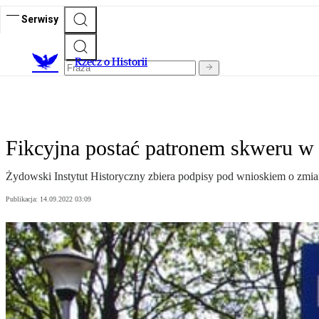
Serwisy
R
zecz o Historii
Fikcyjna postać patronem skweru w
Żydowski Instytut Historyczny zbiera podpisy pod wnioskiem o zm
Publikacja:
14.09.2022 03:09