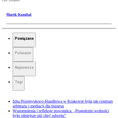
Foto: Wikipedia
Marek Kozubal
Powiązane
Polecane
Najnowsze
Tagi
Izba Przemysłowo-Handlowa w Krakowie była jak centrum
arbitrażu i mediacji dla biznesu
Wspomnienia i refleksje powstańca. „Pragnienie wolności
było silniejsze niż chęć odwetu”