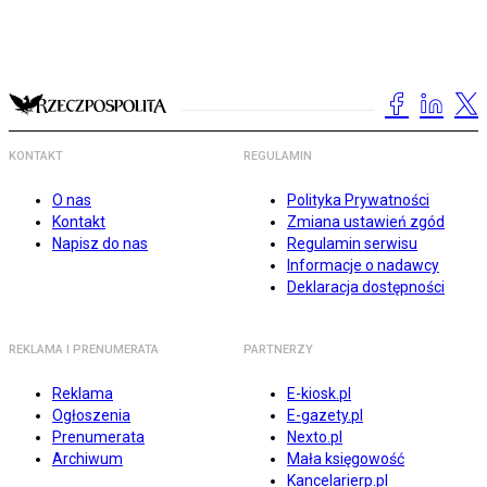
KONTAKT
REGULAMIN
O nas
Polityka Prywatności
Kontakt
Zmiana ustawień zgód
Napisz do nas
Regulamin serwisu
Informacje o nadawcy
Deklaracja dostępności
REKLAMA I PRENUMERATA
PARTNERZY
Reklama
E-kiosk.pl
Ogłoszenia
E-gazety.pl
Prenumerata
Nexto.pl
Archiwum
Mała księgowość
Kancelarierp.pl