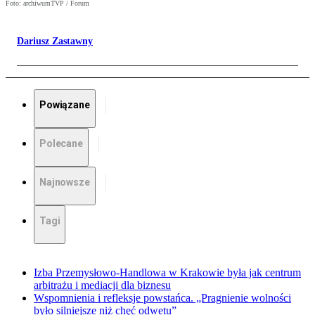
Foto: archiwumTVP / Forum
Dariusz Zastawny
Powiązane
Polecane
Najnowsze
Tagi
Izba Przemysłowo-Handlowa w Krakowie była jak centrum
arbitrażu i mediacji dla biznesu
Wspomnienia i refleksje powstańca. „Pragnienie wolności
było silniejsze niż chęć odwetu”