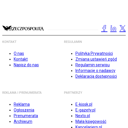
KONTAKT
REGULAMIN
O nas
Polityka Prywatności
Kontakt
Zmiana ustawień zgód
Napisz do nas
Regulamin serwisu
Informacje o nadawcy
Deklaracja dostępności
REKLAMA I PRENUMERATA
PARTNERZY
Reklama
E-kiosk.pl
Ogłoszenia
E-gazety.pl
Prenumerata
Nexto.pl
Archiwum
Mała księgowość
Kancelarierp.pl