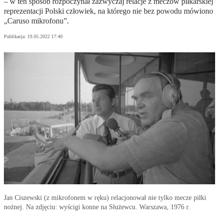
– w ten sposób rozpoczynał zazwyczaj relacje z meczów piłkarskiej
reprezentacji Polski człowiek, na którego nie bez powodu mówiono
„Caruso mikrofonu”.
Publikacja:
19.05.2022 17:40
Jan Ciszewski (z mikrofonem w ręku) relacjonował nie tylko mecze piłki
nożnej. Na zdjęciu: wyścigi konne na Służewcu. Warszawa, 1976 r.