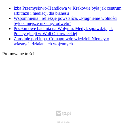
Izba Przemysłowo-Handlowa w Krakowie była jak centrum
arbitrażu i mediacji dla biznesu
Wspomnienia i refleksje powstańca. „Pragnienie wolności
było silniejsze niż chęć odwetu”
Przełomowe badania na Wołyniu. Medyk sprawdzi, jak
Polacy ginęli w Woli Ostrowieckiej
Zbrodnie pod lupą. Co naprawdę wiedzieli Niemcy o
własnych działaniach wojennych
Promowane treści