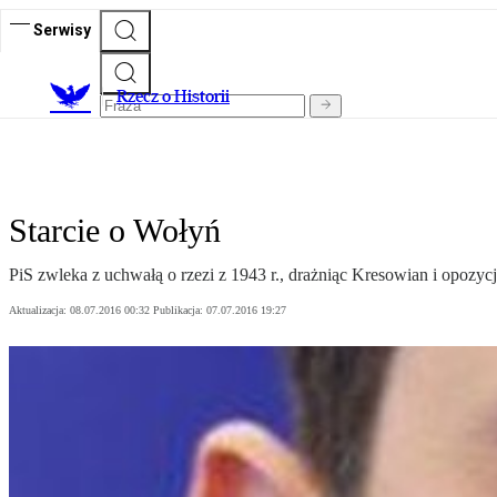
Serwisy
R
zecz o Historii
Starcie o Wołyń
PiS zwleka z uchwałą o rzezi z 1943 r., drażniąc Kresowian i opozycj
Aktualizacja:
08.07.2016 00:32
Publikacja:
07.07.2016 19:27