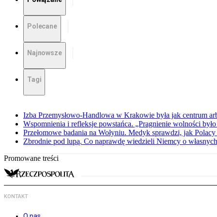
Polecane
Najnowsze
Tagi
Izba Przemysłowo-Handlowa w Krakowie była jak centrum arbit
Wspomnienia i refleksje powstańca. „Pragnienie wolności było 
Przełomowe badania na Wołyniu. Medyk sprawdzi, jak Polacy 
Zbrodnie pod lupą. Co naprawdę wiedzieli Niemcy o własnych
Promowane treści
KONTAKT
O nas