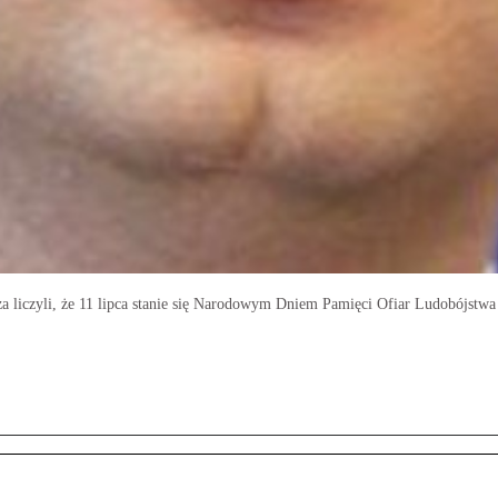
 liczyli, że 11 lipca stanie się Narodowym Dniem Pamięci Ofiar Ludobójstwa