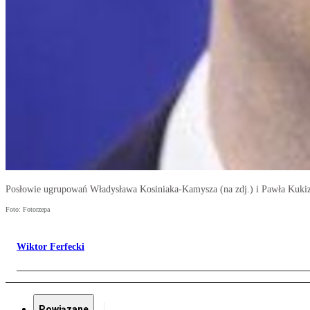
Posłowie ugrupowań Władysława Kosiniaka-Kamysza (na zdj.) i Pawła Kukiza
Foto: Fotorzepa
Wiktor Ferfecki
Powiązane