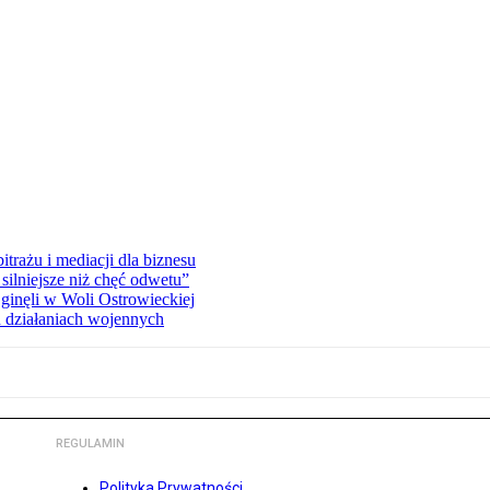
rażu i mediacji dla biznesu
silniejsze niż chęć odwetu”
ginęli w Woli Ostrowieckiej
 działaniach wojennych
REGULAMIN
Polityka Prywatności