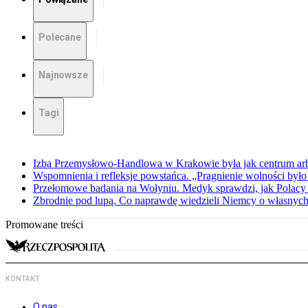
Polecane
Najnowsze
Tagi
Izba Przemysłowo-Handlowa w Krakowie była jak centrum arbit
Wspomnienia i refleksje powstańca. „Pragnienie wolności było 
Przełomowe badania na Wołyniu. Medyk sprawdzi, jak Polacy 
Zbrodnie pod lupą. Co naprawdę wiedzieli Niemcy o własnych
Promowane treści
KONTAKT
O nas