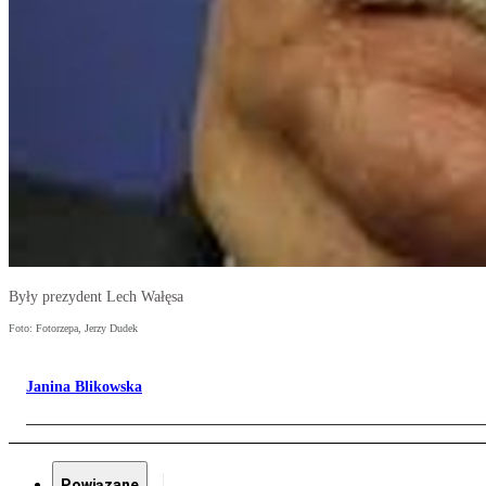
Były prezydent Lech Wałęsa
Foto: Fotorzepa, Jerzy Dudek
Janina Blikowska
Powiązane