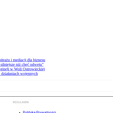
rażu i mediacji dla biznesu
silniejsze niż chęć odwetu”
ginęli w Woli Ostrowieckiej
 działaniach wojennych
REGULAMIN
Polityka Prywatności