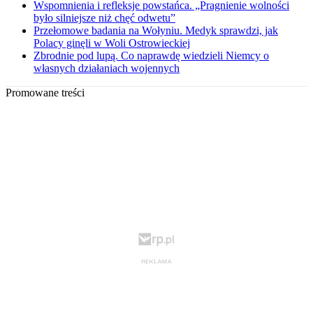
Wspomnienia i refleksje powstańca. „Pragnienie wolności
było silniejsze niż chęć odwetu”
Przełomowe badania na Wołyniu. Medyk sprawdzi, jak
Polacy ginęli w Woli Ostrowieckiej
Zbrodnie pod lupą. Co naprawdę wiedzieli Niemcy o
własnych działaniach wojennych
Promowane treści