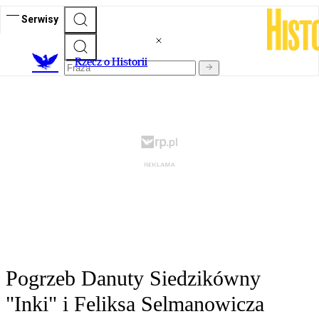
Serwisy
R
zecz o Historii
Pogrzeb Danuty Siedzikówny
"Inki" i Feliksa Selmanowicza