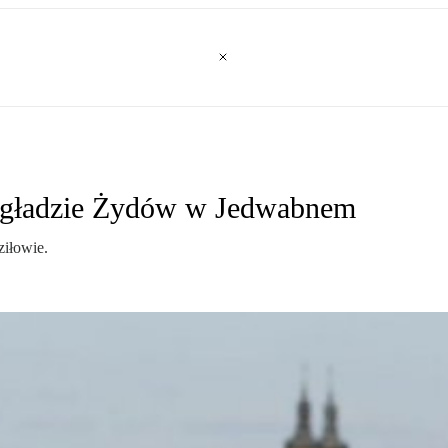
zagładzie Żydów w Jedwabnem
iłowie.