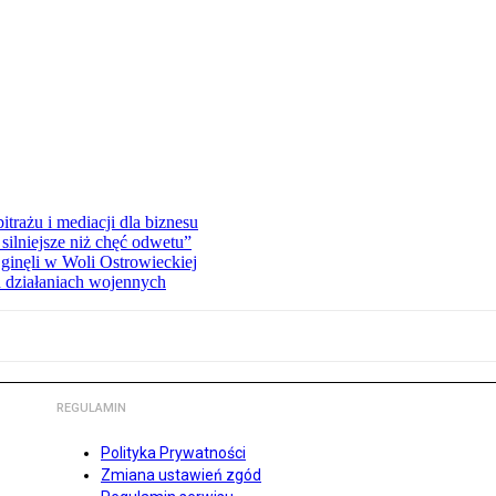
rażu i mediacji dla biznesu
silniejsze niż chęć odwetu”
ginęli w Woli Ostrowieckiej
 działaniach wojennych
REGULAMIN
Polityka Prywatności
Zmiana ustawień zgód