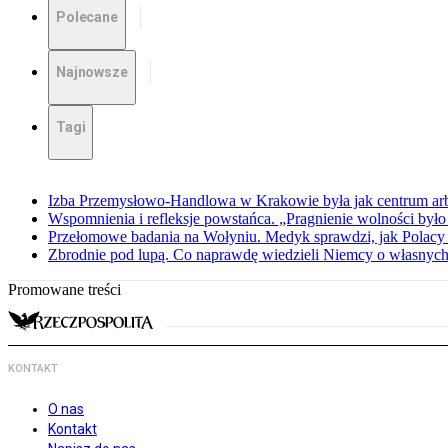
Polecane
Najnowsze
Tagi
Izba Przemysłowo-Handlowa w Krakowie była jak centrum arbit
Wspomnienia i refleksje powstańca. „Pragnienie wolności było 
Przełomowe badania na Wołyniu. Medyk sprawdzi, jak Polacy 
Zbrodnie pod lupą. Co naprawdę wiedzieli Niemcy o własnych
Promowane treści
KONTAKT
O nas
Kontakt