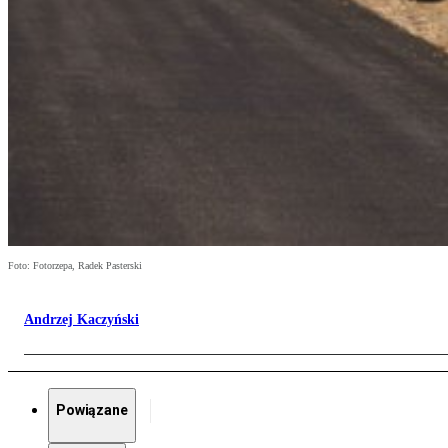
Foto: Fotorzepa, Radek Pasterski
Andrzej Kaczyński
Powiązane