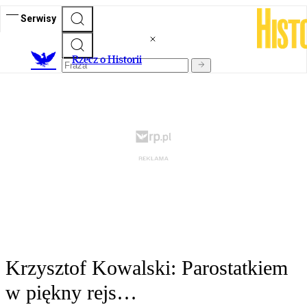
Serwisy
R
zecz o Historii
Krzysztof Kowalski: Parostatkiem
w piękny rejs…