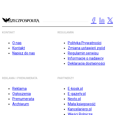
KONTAKT
REGULAMIN
O nas
Polityka Prywatności
Kontakt
Zmiana ustawień zgód
Napisz do nas
Regulamin serwisu
Informacje o nadawcy
Deklaracja dostępności
REKLAMA I PRENUMERATA
PARTNERZY
Reklama
E-kiosk.pl
Ogłoszenia
E-gazety.pl
Prenumerata
Nexto.pl
Archiwum
Mała księgowość
Kancelarierp.pl
Wieści Rolnicze