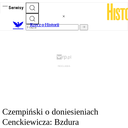
Serwisy
R
zecz o Historii
Czempiński o doniesieniach
Cenckiewicza: Bzdura