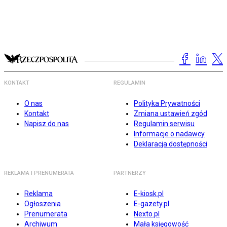
KONTAKT
REGULAMIN
O nas
Polityka Prywatności
Kontakt
Zmiana ustawień zgód
Napisz do nas
Regulamin serwisu
Informacje o nadawcy
Deklaracja dostępności
REKLAMA I PRENUMERATA
PARTNERZY
Reklama
E-kiosk.pl
Ogłoszenia
E-gazety.pl
Prenumerata
Nexto.pl
Archiwum
Mała księgowość