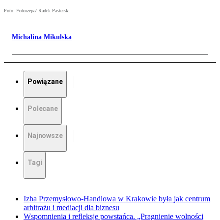
Foto: Fotorzepa/ Radek Pasterski
Michalina Mikulska
Powiązane
Polecane
Najnowsze
Tagi
Izba Przemysłowo-Handlowa w Krakowie była jak centrum
arbitrażu i mediacji dla biznesu
Wspomnienia i refleksje powstańca. „Pragnienie wolności