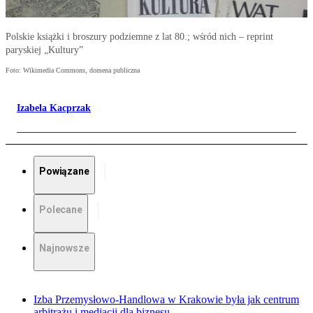
Polskie książki i broszury podziemne z lat 80.; wśród nich – reprint
paryskiej „Kultury”
Foto: Wikimedia Commons, domena publiczna
Izabela Kacprzak
Powiązane
Polecane
Najnowsze
Izba Przemysłowo-Handlowa w Krakowie była jak centrum
arbitrażu i mediacji dla biznesu