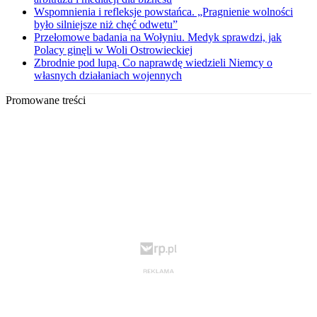
Wspomnienia i refleksje powstańca. „Pragnienie wolności
było silniejsze niż chęć odwetu”
Przełomowe badania na Wołyniu. Medyk sprawdzi, jak
Polacy ginęli w Woli Ostrowieckiej
Zbrodnie pod lupą. Co naprawdę wiedzieli Niemcy o
własnych działaniach wojennych
Promowane treści