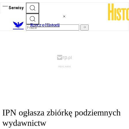
Serwisy
R
zecz o Historii
IPN ogłasza zbiórkę podziemnych
wydawnictw