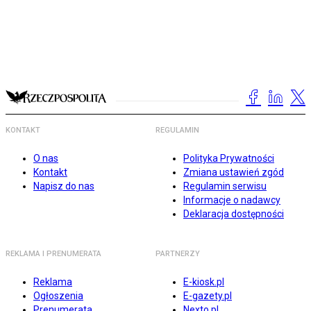
KONTAKT
REGULAMIN
O nas
Polityka Prywatności
Kontakt
Zmiana ustawień zgód
Napisz do nas
Regulamin serwisu
Informacje o nadawcy
Deklaracja dostępności
REKLAMA I PRENUMERATA
PARTNERZY
Reklama
E-kiosk.pl
Ogłoszenia
E-gazety.pl
Prenumerata
Nexto.pl