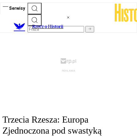
Serwisy
R
zecz o Historii
Trzecia Rzesza: Europa
Zjednoczona pod swastyką