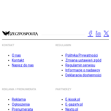
KONTAKT
REGULAMIN
O nas
Polityka Prywatności
Kontakt
Zmiana ustawień zgód
Napisz do nas
Regulamin serwisu
Informacje o nadawcy
Deklaracja dostępności
REKLAMA I PRENUMERATA
PARTNERZY
Reklama
E-kiosk.pl
Ogłoszenia
E-gazety.pl
Prenumerata
Nexto.pl