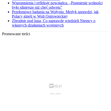
Wspomnienia i refleksje powstańca. „Pragnienie wolności
było silniejsze niż chęć odwetu”
Przełomowe badania na Wołyniu. Medyk sprawdzi, jak
Polacy ginęli w Woli Ostrowieckiej
Zbrodnie pod lupą. Co naprawdę wiedzieli Niemcy o
własnych działaniach wojennych
Promowane treści