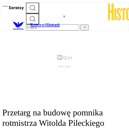
Serwisy
R
zecz o Historii
Przetarg na budowę pomnika
rotmistrza Witolda Pileckiego