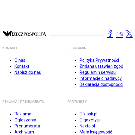
KONTAKT
REGULAMIN
O nas
Polityka Prywatności
Kontakt
Zmiana ustawień zgód
Napisz do nas
Regulamin serwisu
Informacje o nadawcy
Deklaracja dostępności
REKLAMA I PRENUMERATA
PARTNERZY
Reklama
E-kiosk.pl
Ogłoszenia
E-gazety.pl
Prenumerata
Nexto.pl
Archiwum
Mała księgowość