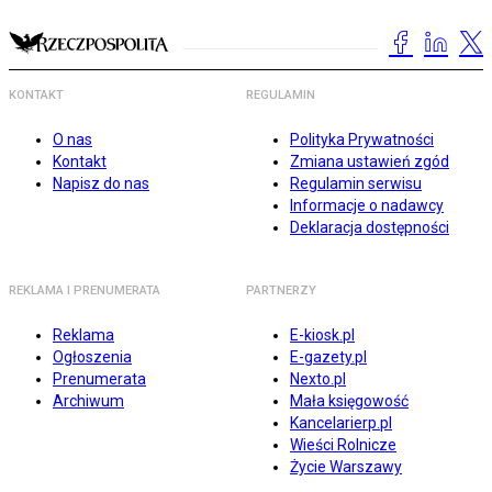
KONTAKT
REGULAMIN
O nas
Polityka Prywatności
Kontakt
Zmiana ustawień zgód
Napisz do nas
Regulamin serwisu
Informacje o nadawcy
Deklaracja dostępności
REKLAMA I PRENUMERATA
PARTNERZY
Reklama
E-kiosk.pl
Ogłoszenia
E-gazety.pl
Prenumerata
Nexto.pl
Archiwum
Mała księgowość
Kancelarierp.pl
Wieści Rolnicze
Życie Warszawy