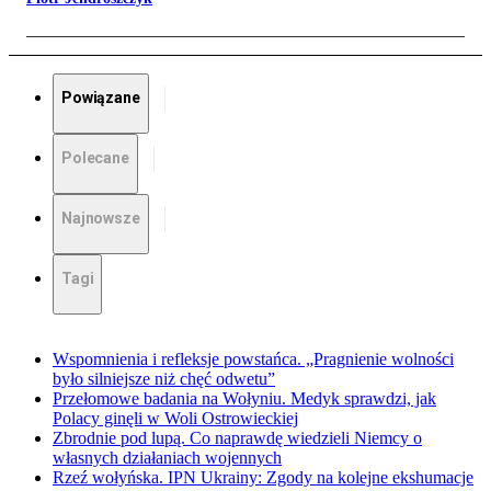
Powiązane
Polecane
Najnowsze
Tagi
Wspomnienia i refleksje powstańca. „Pragnienie wolności
było silniejsze niż chęć odwetu”
Przełomowe badania na Wołyniu. Medyk sprawdzi, jak
Polacy ginęli w Woli Ostrowieckiej
Zbrodnie pod lupą. Co naprawdę wiedzieli Niemcy o
własnych działaniach wojennych
Rzeź wołyńska. IPN Ukrainy: Zgody na kolejne ekshumacje