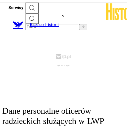
Serwisy
R
zecz o Historii
Dane personalne oficerów
radzieckich służących w LWP