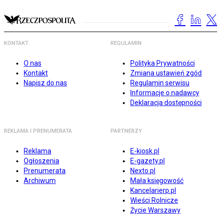
KONTAKT
REGULAMIN
O nas
Polityka Prywatności
Kontakt
Zmiana ustawień zgód
Napisz do nas
Regulamin serwisu
Informacje o nadawcy
Deklaracja dostępności
REKLAMA I PRENUMERATA
PARTNERZY
Reklama
E-kiosk.pl
Ogłoszenia
E-gazety.pl
Prenumerata
Nexto.pl
Archiwum
Mała księgowość
Kancelarierp.pl
Wieści Rolnicze
Życie Warszawy