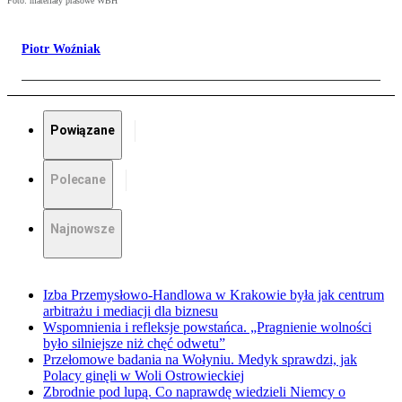
Foto: materiały prasowe WBH
Piotr Woźniak
Powiązane
Polecane
Najnowsze
Izba Przemysłowo-Handlowa w Krakowie była jak centrum
arbitrażu i mediacji dla biznesu
Wspomnienia i refleksje powstańca. „Pragnienie wolności
było silniejsze niż chęć odwetu”
Przełomowe badania na Wołyniu. Medyk sprawdzi, jak
Polacy ginęli w Woli Ostrowieckiej
Zbrodnie pod lupą. Co naprawdę wiedzieli Niemcy o