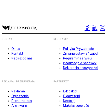
KONTAKT
REGULAMIN
O nas
Polityka Prywatności
Kontakt
Zmiana ustawień zgód
Napisz do nas
Regulamin serwisu
Informacje o nadawcy
Deklaracja dostępności
REKLAMA I PRENUMERATA
PARTNERZY
Reklama
E-kiosk.pl
Ogłoszenia
E-gazety.pl
Prenumerata
Nexto.pl
Archiwum
Mała księgowość