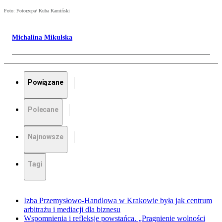
Foto: Fotorzepa/ Kuba Kamiński
Michalina Mikulska
Powiązane
Polecane
Najnowsze
Tagi
Izba Przemysłowo-Handlowa w Krakowie była jak centrum
arbitrażu i mediacji dla biznesu
Wspomnienia i refleksje powstańca. „Pragnienie wolności