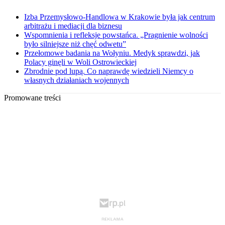
Izba Przemysłowo-Handlowa w Krakowie była jak centrum
arbitrażu i mediacji dla biznesu
Wspomnienia i refleksje powstańca. „Pragnienie wolności
było silniejsze niż chęć odwetu”
Przełomowe badania na Wołyniu. Medyk sprawdzi, jak
Polacy ginęli w Woli Ostrowieckiej
Zbrodnie pod lupą. Co naprawdę wiedzieli Niemcy o
własnych działaniach wojennych
Promowane treści