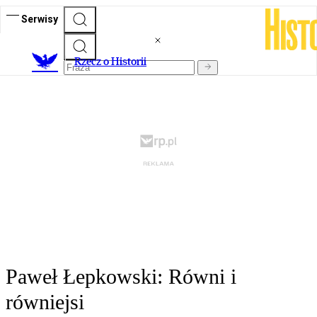
Serwisy
R
zecz o Historii
Paweł Łepkowski: Równi i
równiejsi