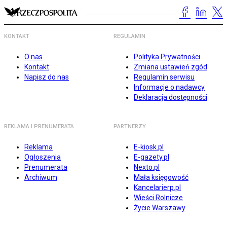
KONTAKT
REGULAMIN
O nas
Polityka Prywatności
Kontakt
Zmiana ustawień zgód
Napisz do nas
Regulamin serwisu
Informacje o nadawcy
Deklaracja dostępności
REKLAMA I PRENUMERATA
PARTNERZY
Reklama
E-kiosk.pl
Ogłoszenia
E-gazety.pl
Prenumerata
Nexto.pl
Archiwum
Mała księgowość
Kancelarierp.pl
Wieści Rolnicze
Życie Warszawy