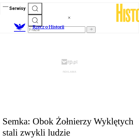
Serwisy
R
zecz o Historii
Semka: Obok Żołnierzy Wyklętych
stali zwykli ludzie