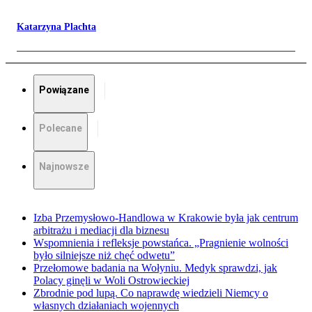
Katarzyna Plachta
Powiązane
Polecane
Najnowsze
Izba Przemysłowo-Handlowa w Krakowie była jak centrum
arbitrażu i mediacji dla biznesu
Wspomnienia i refleksje powstańca. „Pragnienie wolności
było silniejsze niż chęć odwetu”
Przełomowe badania na Wołyniu. Medyk sprawdzi, jak
Polacy ginęli w Woli Ostrowieckiej
Zbrodnie pod lupą. Co naprawdę wiedzieli Niemcy o
własnych działaniach wojennych