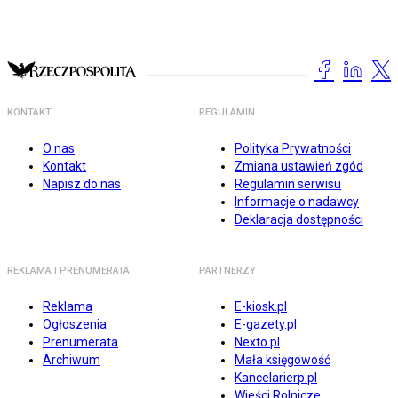
KONTAKT
REGULAMIN
O nas
Polityka Prywatności
Kontakt
Zmiana ustawień zgód
Napisz do nas
Regulamin serwisu
Informacje o nadawcy
Deklaracja dostępności
REKLAMA I PRENUMERATA
PARTNERZY
Reklama
E-kiosk.pl
Ogłoszenia
E-gazety.pl
Prenumerata
Nexto.pl
Archiwum
Mała księgowość
Kancelarierp.pl
Wieści Rolnicze