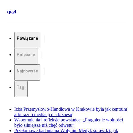
rp.pl
Powiązane
Polecane
Najnowsze
Tagi
Izba Przemysłowo-Handlowa w Krakowie była jak centrum
arbitrażu i mediacji dla biznesu
Wspomnienia i refleksje powstańca. „Pragnienie wolności
było silniejsze niż chęć odwetu”
Przełomowe badania na Wołyniu. Medyk sprawdzi, jak