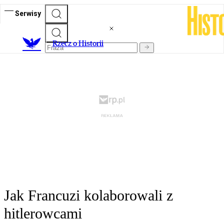
Serwisy
R
zecz o Historii
Jak Francuzi kolaborowali z
hitlerowcami