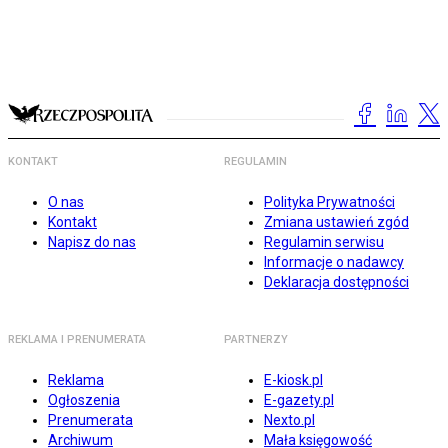
KONTAKT
REGULAMIN
O nas
Polityka Prywatności
Kontakt
Zmiana ustawień zgód
Napisz do nas
Regulamin serwisu
Informacje o nadawcy
Deklaracja dostępności
REKLAMA I PRENUMERATA
PARTNERZY
Reklama
E-kiosk.pl
Ogłoszenia
E-gazety.pl
Prenumerata
Nexto.pl
Archiwum
Mała księgowość