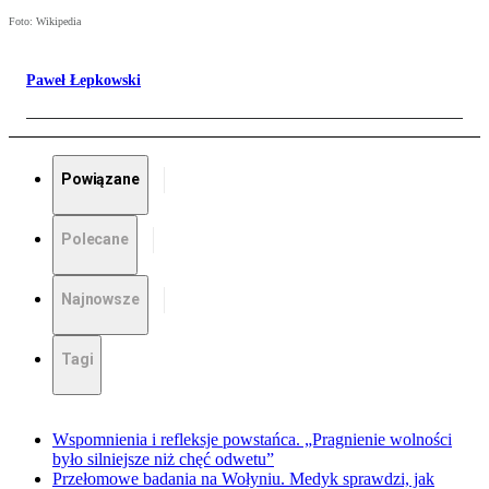
Foto: Wikipedia
Paweł Łepkowski
Powiązane
Polecane
Najnowsze
Tagi
Wspomnienia i refleksje powstańca. „Pragnienie wolności
było silniejsze niż chęć odwetu”
Przełomowe badania na Wołyniu. Medyk sprawdzi, jak