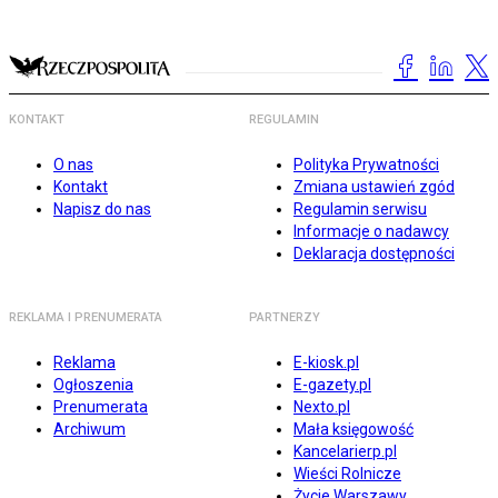
KONTAKT
REGULAMIN
O nas
Polityka Prywatności
Kontakt
Zmiana ustawień zgód
Napisz do nas
Regulamin serwisu
Informacje o nadawcy
Deklaracja dostępności
REKLAMA I PRENUMERATA
PARTNERZY
Reklama
E-kiosk.pl
Ogłoszenia
E-gazety.pl
Prenumerata
Nexto.pl
Archiwum
Mała księgowość
Kancelarierp.pl
Wieści Rolnicze
Życie Warszawy