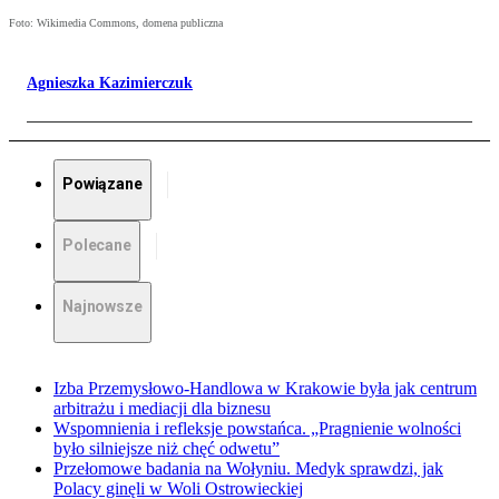
Foto: Wikimedia Commons, domena publiczna
Agnieszka Kazimierczuk
Powiązane
Polecane
Najnowsze
Izba Przemysłowo-Handlowa w Krakowie była jak centrum
arbitrażu i mediacji dla biznesu
Wspomnienia i refleksje powstańca. „Pragnienie wolności
było silniejsze niż chęć odwetu”
Przełomowe badania na Wołyniu. Medyk sprawdzi, jak
Polacy ginęli w Woli Ostrowieckiej