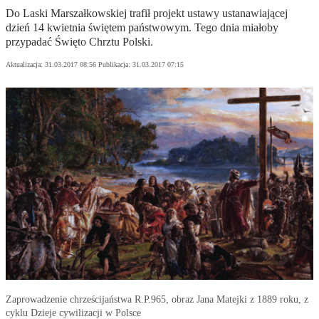
Do Laski Marszałkowskiej trafił projekt ustawy ustanawiającej
dzień 14 kwietnia świętem państwowym. Tego dnia miałoby
przypadać Święto Chrztu Polski.
Aktualizacja:
31.03.2017 08:56
Publikacja:
31.03.2017 07:15
Zaprowadzenie chrześcijaństwa R.P.965, obraz Jana Matejki z 1889 roku, z
cyklu Dzieje cywilizacji w Polsce