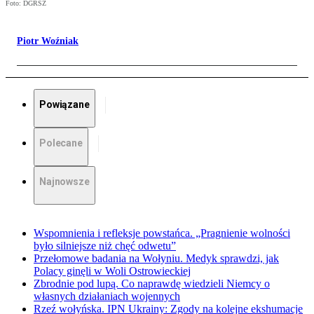
Foto: DGRSZ
Piotr Woźniak
Powiązane
Polecane
Najnowsze
Wspomnienia i refleksje powstańca. „Pragnienie wolności
było silniejsze niż chęć odwetu”
Przełomowe badania na Wołyniu. Medyk sprawdzi, jak
Polacy ginęli w Woli Ostrowieckiej
Zbrodnie pod lupą. Co naprawdę wiedzieli Niemcy o
własnych działaniach wojennych
Rzeź wołyńska. IPN Ukrainy: Zgody na kolejne ekshumacje