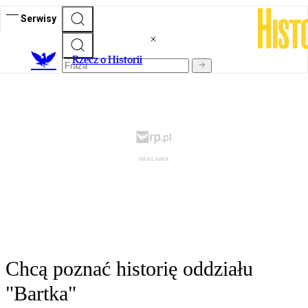
Serwisy
R
zecz o Historii
Chcą poznać historię oddziału
"Bartka"