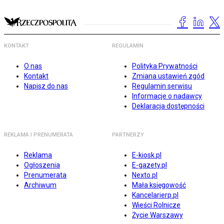
KONTAKT
REGULAMIN
O nas
Polityka Prywatności
Kontakt
Zmiana ustawień zgód
Napisz do nas
Regulamin serwisu
Informacje o nadawcy
Deklaracja dostępności
REKLAMA I PRENUMERATA
PARTNERZY
Reklama
E-kiosk.pl
Ogłoszenia
E-gazety.pl
Prenumerata
Nexto.pl
Archiwum
Mała księgowość
Kancelarierp.pl
Wieści Rolnicze
Życie Warszawy